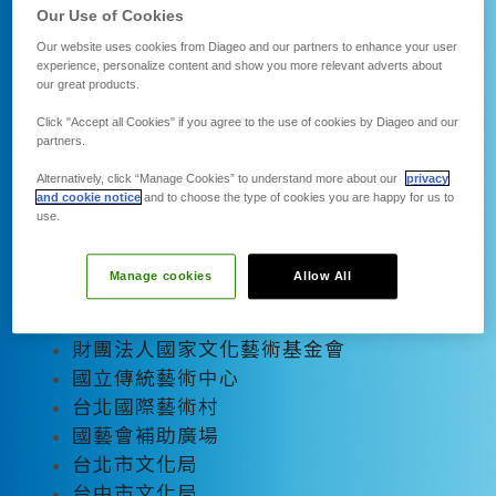
Our Use of Cookies
中華民國創業投資商業同業公會
中國青年創業協會總會
Our website uses cookies from Diageo and our partners to enhance your user
experience, personalize content and show you more relevant adverts about
國際扶輪-台灣地區
our great products.
經濟部中小企業處 女性創業服務專區
Click "Accept all Cookies" if you agree to the use of cookies by Diageo and our
若水
partners.
國發會地方創生資訊交流共享平臺
Alternatively, click “Manage Cookies” to understand more about our
privacy
教育部青年發展署U-start創新創業計畫
and cookie notice
and to choose the type of cookies you are happy for us to
use.
02. 藝術文化
Manage cookies
Allow All
文化部
文化部 文化創意產業推動服務網
財團法人國家文化藝術基金會
國立傳統藝術中心
台北國際藝術村
國藝會補助廣場
台北市文化局
台中市文化局