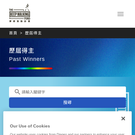
首頁
歷屆得主
歷屆得主
Past Winners
搜尋
Our Use of Cookies
2025
2024
夢想並肩・永續同行
舉起夢想之重
Our website uses cookies from Diageo and our partners to enhance your user