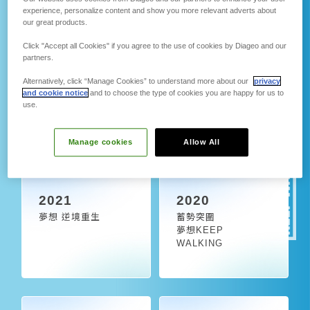
experience, personalize content and show you more relevant adverts about
邁出永續之路
our great products.
Click "Accept all Cookies" if you agree to the use of cookies by Diageo and our
partners.
Alternatively, click “Manage Cookies” to understand more about our
privacy
2023
2022
and cookie notice
and to choose the type of cookies you are happy for us to
use.
跨越極限
我選我路
永續前行
無畏前行
Manage cookies
Allow All
2021
2020
夢想 逆境重生
蓄勢突圍
夢想KEEP
WALKING