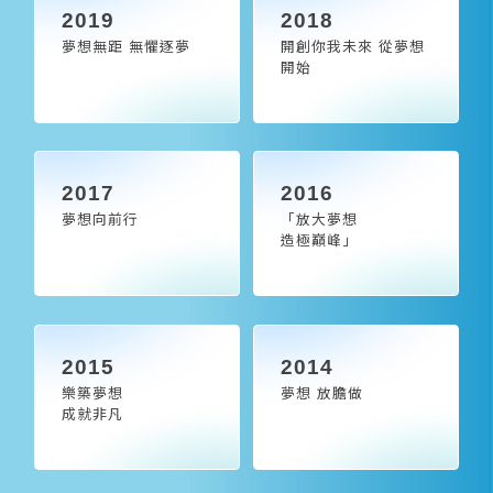
2019
2018
夢想無距 無懼逐夢
開創你我未來 從夢想
開始
2017
2016
夢想向前行
「放大夢想
造極巔峰」
2015
2014
樂築夢想
夢想 放膽做
成就非凡