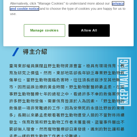
Alternatively, click “Manage Cookies” to understand more about our
privacy
and cookie notice
and to choose the type of cookies you are happy for us to
use.
綦孟柔
WildOne野灣
Manage cookies
Allow All
山林的使命 為野生動物請命的守護者
得主介紹
臺灣東部幅員廣闊且野生動物資源豐富，極具有環境保育、教
育及研究之價值。然而，東部地區卻長年缺乏專業野生動物救
傷單位，當野生動物面臨危害時，往往須長途跋涉至其他縣
市，因而延誤治療的黃金時間。野生動物獸醫師綦孟柔，在從
事野生動物醫療七年的過程之中，看過許多不幸的救傷案例，
許多野生動物受傷、需要保育皆源於人為因素。「野生動物的
救傷是一項非常難過的工作，因為安樂死的永遠比野放的來得
多」長期以來綦孟柔眼看著野生動物遭受人類的不當對待持續
發生、保育政策和野生動物工作者未獲重視、盜獵事件層出不
窮卻無人理會，然而寵物醫療卻日漸發達，諷刺的對比讓和綦
孟柔一樣的野生動物工作者十分難過。