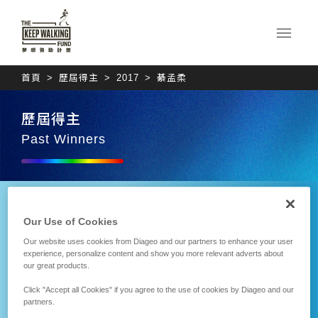
首頁
歷屆得主
2017
綦孟柔
歷屆得主
Past Winners
Our Use of Cookies
Our website uses cookies from Diageo and our partners to enhance your user
experience, personalize content and show you more relevant adverts about
our great products.
Click "Accept all Cookies" if you agree to the use of cookies by Diageo and our
partners.