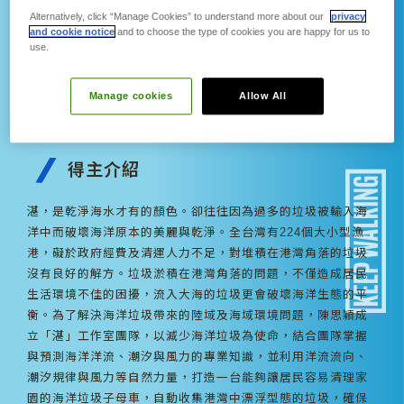
Alternatively, click “Manage Cookies” to understand more about our
privacy
and cookie notice
and to choose the type of cookies you are happy for us to
陳思穎
use.
為湛而戰
Manage cookies
Allow All
結合科技技術終結海洋垃圾宿命 捍衛海洋生態
共存榮景
得主介紹
湛，是乾淨海水才有的顏色。卻往往因為過多的垃圾被輸入海
洋中而破壞海洋原本的美麗與乾淨。全台灣有224個大小型漁
港，礙於政府經費及清運人力不足，對堆積在港灣角落的垃圾
沒有良好的解方。垃圾淤積在港灣角落的問題，不僅造成居民
生活環境不佳的困擾，流入大海的垃圾更會破壞海洋生態的平
衡。為了解決海洋垃圾帶來的陸域及海域環境問題，陳思穎成
立「湛」工作室團隊，以減少海洋垃圾為使命，結合團隊掌握
與預測海洋洋流、潮汐與風力的專業知識，並利用洋流流向、
潮汐規律與風力等自然力量，打造一台能夠讓居民容易清理家
園的海洋垃圾子母車，自動收集港灣中漂浮型態的垃圾，確保