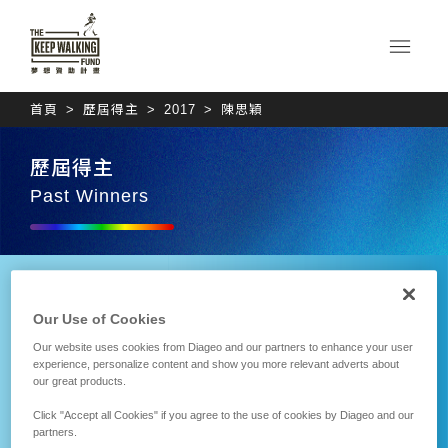
首頁
歷屆得主
2017
陳思穎
歷屆得主
Past Winners
Our Use of Cookies
Our website uses cookies from Diageo and our partners to enhance your user
experience, personalize content and show you more relevant adverts about
our great products.
Click "Accept all Cookies" if you agree to the use of cookies by Diageo and our
partners.