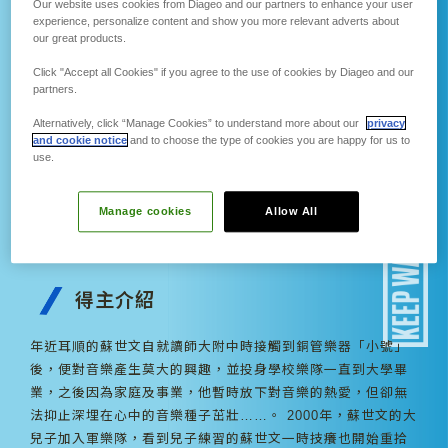
Our website uses cookies from Diageo and our partners to enhance your user
experience, personalize content and show you more relevant adverts about
our great products.
蘇世文
Click "Accept all Cookies" if you agree to the use of cookies by Diageo and our
北所音樂更生希望工程 帶領台北
partners.
市市民管樂團深入台北看守所，
Alternatively, click “Manage Cookies” to understand more about our
privacy
透過音樂穩定收容人的情緒、重
and cookie notice
and to choose the type of cookies you are happy for us to
use.
建自信，並激勵收容人正向奮發
之心，淨化社會暴戾之氣
Manage cookies
Allow All
收容人每一次欲罷不能、渴望音樂的眼神，就是
鼓勵我繼續往前的動力
得主介紹
年近耳順的蘇世文自就讀師大附中時接觸到銅管樂器「小號」
後，便對音樂產生莫大的興趣，並投身學校樂隊一直到大學畢
業，之後因為家庭及事業，他暫時放下對音樂的熱愛，但卻無
法抑止深埋在心中的音樂種子茁壯……。 2000年，蘇世文的大
兒子加入軍樂隊，看到兒子練習的蘇世文一時技癢也開始重拾