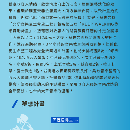
穩定收容人情緒，啟發悔改向上的心念，達到潛移默化的效
果，但礙於購置樂器金額龐大，所方無法負荷，以致計畫始終
擱置，但這也給了蘇世文一個圓夢的契機！ 於是，蘇世文以
「北所音樂更生希望工程」報名第五屆「KEEP WALKING夢
想資助計畫」，憑藉著對收容人的關愛贏得評審的肯定並獲得
「圓夢起步金」112萬元。之後，蘇世文將與北區五大監所合
作，進行為期44週，374小時的音樂教育與樂器訓練，他稱此
更生希望工程為完全樂團培訓計畫，他將安排每週8次、9項樂
器、19名收容人學習：中音薩克斯風2名、次中音薩克斯風2
名、小號6名、長號3名、上低音號2名、低音號2名、拉丁打
擊、爵士鼓各1名，並挑選收押期間表現良好，具有音樂基礎的
收容人繼續音樂之路，計畫將於2009年耶誕節舉辦成果發表音
樂會，演奏經典動人的耶誕樂曲，呈現收容人經過音樂改造的
全新面貌，也帶給大眾音樂的溫暖！
夢想計畫
回歷屆得主