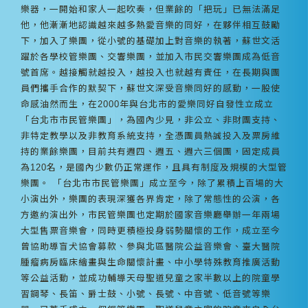
樂器，一開始和家人一起吹奏，但業餘的「把玩」已無法滿足
他，他漸漸地認識越來越多熱愛音樂的同好，在夥伴相互鼓勵
下，加入了樂團，從小號的基礎加上對音樂的執著，蘇世文活
躍於各學校管樂團、交響樂團，並加入市民交響樂團成為低音
號首席。越接觸就越投入，越投入也就越有責任，在長期與團
員們攜手合作的默契下，蘇世文深受音樂同好的感動，一股使
命感油然而生，在2000年與台北市的愛樂同好自發性立成立
「台北市市民管樂團」，為國內少見，非公立、非財團支持、
非特定教學以及非教育系統支持，全憑團員熱誠投入及票房維
持的業餘樂團，目前共有週四、週五、週六三個團，固定成員
為120名，是國內少數仍正常運作，且具有制度及規模的大型管
樂團。 「台北市市民管樂團」成立至今，除了累積上百場的大
小演出外，樂團的表現深獲各界肯定，除了常態性的公演，各
方邀約演出外，市民管樂團也定期於國家音樂廳舉辦一年兩場
大型售票音樂會，同時更積極投身弱勢關懷的工作，成立至今
曾協助導盲犬協會募款、參與北區醫院公益音樂會、臺大醫院
腫瘤病房臨床繪畫與生命關懷計畫、中小學特殊教育推廣活動
等公益活動，並成功輔導天母聖道兒童之家半數以上的院童學
習鋼琴、長笛、爵士鼓、小號、長號、中音號、低音號等樂