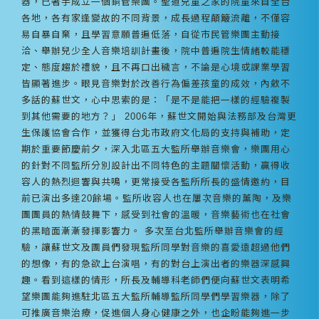
器，已著手成立一個銅管樂團。聖道兒童之家的院童來自全台
各地，各有家逢變故的不同背景，成長過程顛簸流離，不僅容
易自暴自棄，且學習意願普遍低落，自從市民管樂團主動接
洽、舉辦兒少全人音樂培訓計畫後，院中普遍院生情緒較能穩
定、態度趨於禮貌，且不再口出穢言，不論是心境或課業學習
皆顯著進步。眼見音樂對於改善行為偏差孩童的成效，內斂不
多話的蘇世文，心中思索的是：「是不是能把一樣的經驗複製
到其他需要的地方？」 2006年，蘇世文開始與法務部及台灣更
生保護協會合作，並獲得台北市政府文化局的支持與補助，定
期於重要節慶前夕，深入北區五大監所舉辦音樂會，樂團用心
的針對不同監所分別設計出不同特色的主題關懷活動，贏得收
容人的熱烈迴響與共鳴，更常接受各監所所長的盛情邀約，目
前已演出多達20餘場。監所收容人也在屢次音樂的薰陶，及樂
團團員的熱情鼓舞下，感受到社會的溫暖，音樂藝術也在社會
的黑暗面漸漸發揮影響力。 多次至台北監所舉辦音樂會的經
驗，讓蘇世文及團員們發現監所同學對音樂的喜愛遠超過他們
的想像，有的急欲上台演唱，有的對台上演出者的樂器深感興
趣。看到這樣的情形，所長及輔導科老師們便向蘇世文表明希
望樂團能夠進駐北區五大監所輔導監所同學們學習樂器，除了
可推廣音樂治療，促進個人身心健康之外，也企盼能夠進一步