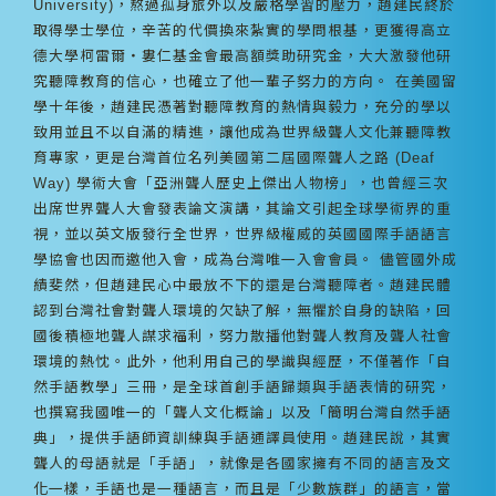
University)，熬過孤身旅外以及嚴格學習的壓力，趙建民終於
取得學士學位，辛苦的代價換來紮實的學問根基，更獲得高立
德大學柯雷爾‧婁仁基金會最高額獎助研究金，大大激發他研
究聽障教育的信心，也確立了他一輩子努力的方向。 在美國留
學十年後，趙建民憑著對聽障教育的熱情與毅力，充分的學以
致用並且不以自滿的精進，讓他成為世界級聾人文化兼聽障教
育專家，更是台灣首位名列美國第二屆國際聾人之路 (Deaf
Way) 學術大會「亞洲聾人歷史上傑出人物榜」，也曾經三次
出席世界聾人大會發表論文演講，其論文引起全球學術界的重
視，並以英文版發行全世界，世界級權威的英國國際手語語言
學協會也因而邀他入會，成為台灣唯一入會會員。 儘管國外成
績斐然，但趙建民心中最放不下的還是台灣聽障者。趙建民體
認到台灣社會對聾人環境的欠缺了解，無懼於自身的缺陷，回
國後積極地聾人謀求福利，努力散播他對聾人教育及聾人社會
環境的熱忱。此外，他利用自己的學識與經歷，不僅著作「自
然手語教學」三冊，是全球首創手語歸類與手語表情的研究，
也撰寫我國唯一的「聾人文化概論」以及「簡明台灣自然手語
典」，提供手語師資訓練與手語通譯員使用。趙建民說，其實
聾人的母語就是「手語」，就像是各國家擁有不同的語言及文
化一樣，手語也是一種語言，而且是「少數族群」的語言，當