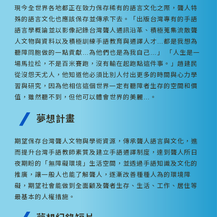
現今全世界各地都正在致力保存稀有的語言文化之際，聾人特
殊的語言文化也應該保存並傳承下去。「出版台灣專有的手語
語言學概論並以影像記錄台灣聾人通訊沿革、積極蒐集流散聾
人文物與資料以及積極訓練手語教育與通譯人才…都是我想為
聽障同胞做的一點貢獻…為他們也是為我自己…」 「人生是一
場馬拉松，不是百米賽跑，沒有輸在起跑點這件事。」趙建民
從沒怨天尤人，他知道他必須比別人付出更多的時間與心力學
習與研究，因為他相信這個世界一定有聽障者生存的空間和價
值，雖然聽不到，但他可以體會世界的美麗…。
夢想計畫
期望保存台灣聾人文物與學術資源，傳承聾人語言與文化，進
而提升台灣手語教師素質及建立手語通譯制度，達到聾人所日
夜期盼的「無障礙環境」生活空間，並透過手語知識及文化的
推廣，讓一般人也能了解聾人，逐漸改善種種人為的環境障
礙，期望社會能做到全面顧及聾者生存、生活、工作、居住等
最基本的人權措施。