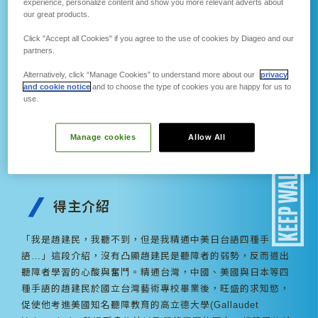
experience, personalize content and show you more relevant adverts about
our great products.
趙建民
Click "Accept all Cookies" if you agree to the use of cookies by Diageo and our
partners.
出版「手語語言學概論」，結合
數位發展，提升台灣手語教學的
Alternatively, click “Manage Cookies” to understand more about our
privacy
and cookie notice
and to choose the type of cookies you are happy for us to
專業素質，並以紀錄片傳承珍貴
use.
的聾人文化歷史。
Manage cookies
Allow All
「自然手語教學」、「聾人文化概論」以及「簡
明台灣自然手語」 ~「人生是一場馬拉松，不是
百米賽跑，沒有輸在起跑點這件事。」~
得主介紹
「我是趙建民，我聽不到，但是我精通中美日台語四種手
語…」這段介紹，沒有凸顯趙建民是聽障者的弱勢，反而道出
聽障者學習的心酸與奮鬥。精通台灣，中國、美國與日本等四
種手語的趙建民於國立台灣藝術專校畢業後，旺盛的求知慾，
促使他考進美國知名聽障教育的高立德大學(Gallaudet