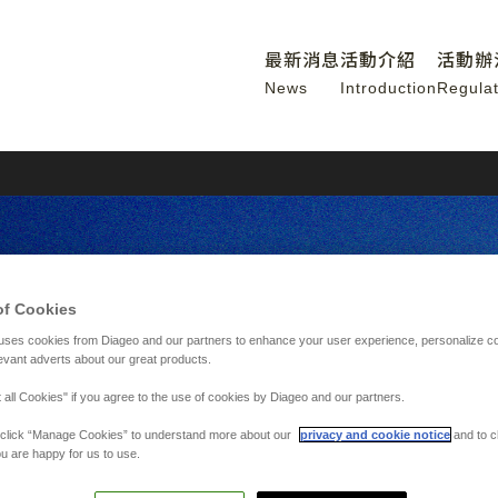
最新消息
活動介紹
活動辦
News
Introduction
Regulat
of Cookies
uses cookies from Diageo and our partners to enhance your user experience, personalize c
evant adverts about our great products.
 all Cookies" if you agree to the use of cookies by Diageo and our partners.
y, click “Manage Cookies” to understand more about our
privacy and cookie notice
and to c
瑩
u are happy for us to use.