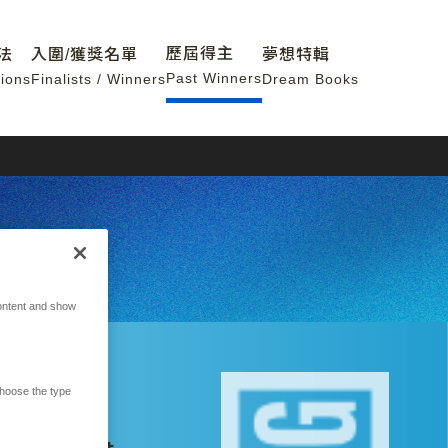
歷屆得主
法
入圍/獲獎名單
夢想特輯
Past Winners
ions
Finalists / Winners
Dream Books
ontent and show
hoose the type