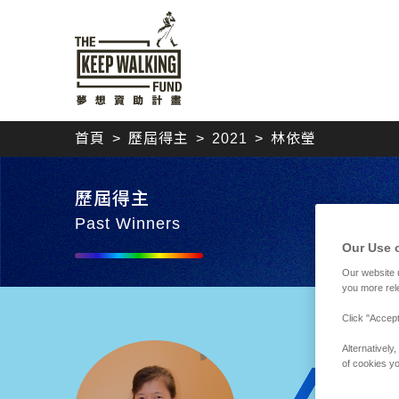
首頁
歷屆得主
2021
林依瑩
歷屆得主
Past Winners
Our Use 
Our website 
you more rel
Click "Accept
Alternativel
林依
of cookies yo