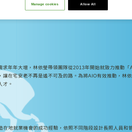
re For Taiwan (CFT)照顧
Manage cookies
Allow All
地跨專業團隊培育長照專業人士，創造社區/居家融合長照新
年年大增，林依瑩帶領團隊從2013年開始就致力推動「AL
宅安老不再是遙不可及的路。為將AIO有效推動，林依瑩積極籌備C
人才。
創造在地就業機會的成功經驗，依照不同階段設計長照人員和