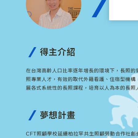
Ca
台灣在
得主介紹
在台灣高齡人口比率逐年增長的環境下，長照的需求
照專業人才，有效的取代外籍看護、住宿型機構，讓在
展各式系統性的長照課程，培育以人為本的長照
夢想計畫
CFT照顧學校延續柏拉罕共生照顧勞動合作社