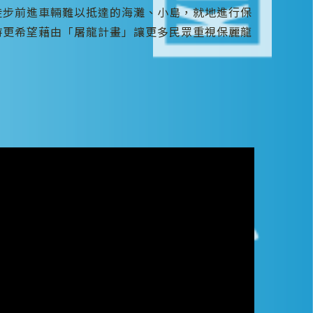
徒步前進車輛難以抵達的海灘、小島，就地進行保
時更希望藉由「屠龍計畫」讓更多民眾重視保麗龍