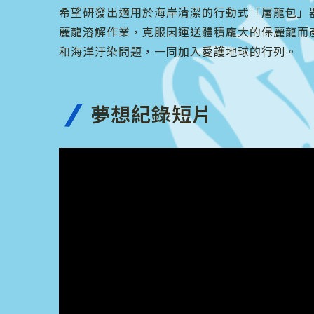
希望研發出適用於海岸清潔的行動式「屠龍包」
麗龍溶解作業，克服因運送體積龐大的保麗龍而
和海洋汙染問題，一同加入愛護地球的行列。
夢想紀錄短片