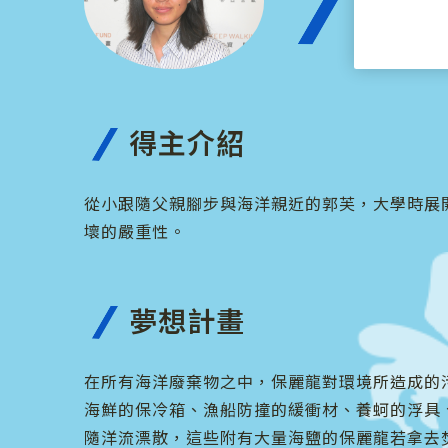
誓言以
得主介紹
從小跟隨父親腳步與海洋親近的郭芙，大學時展
壞的嚴重性。
夢想計畫
在所有海洋廢棄物之中，保麗龍對環境所造成的
海鮮的保冷箱、漁船防撞的緩衝材、養蚵的浮具
隨洋流漂散，這些附有大量海鹽的保麗龍若拿去