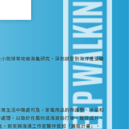
及小琉球等地做海龜研究，深刻感受到海洋遭受破
日常生活中隨處可及，家電用品的保護墊、冰品和
善處理，以致於在風吹或海浪拍打後，破碎成片、
此，郭芙與海湧工作室夥伴發起「屠龍計畫」，