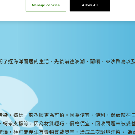
Manage cookies
Allow All
屠龍計畫保衛地球環境 解決保麗龍與海洋汙染問題
開了逐海洋而居的生活，先後前往澎湖、蘭嶼、東沙群島以
污染，遠比一般塑膠更為可怕。因為便宜、便利，保麗龍在
、蚵架支撐等，因為材質輕巧、價格便宜，回收問題未被妥
焚燒，極可能產生有毒物質戴奧辛，造成二次環境汙染。 為