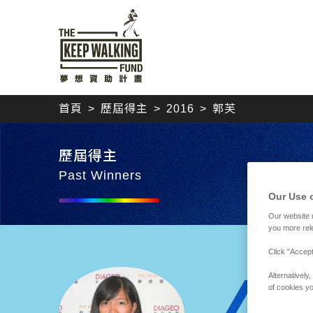
首頁
歷屆得主
2016
郭芙
歷屆得主
Past Winners
Our Use 
Our website 
you more rel
Click "Accept
Alternativel
郭芙
of cookies yo
屠