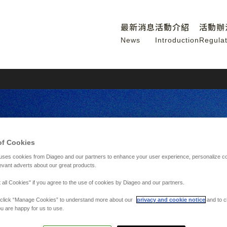
最新消息
活動介紹
活動辦
News
Introduction
Regulat
of Cookies
uses cookies from Diageo and our partners to enhance your user experience, personalize c
evant adverts about our great products.
 all Cookies" if you agree to the use of cookies by Diageo and our partners.
y, click “Manage Cookies” to understand more about our
privacy and cookie notice
and to c
u are happy for us to use.
龍計畫，海岸保麗龍的回收行動