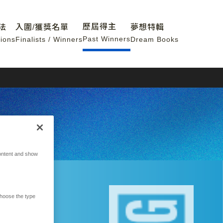
歷屆得主
法
入圍/獲獎名單
夢想特輯
Past Winners
ions
Finalists / Winners
Dream Books
ontent and show
hoose the type