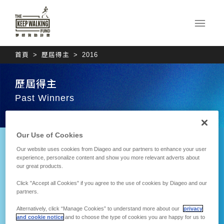
首頁
歷屆得主
2016
歷屆得主
Past Winners
Our Use of Cookies
Our website uses cookies from Diageo and our partners to enhance your user
蕭學苑
experience, personalize content and show you more relevant adverts about
our great products.
拼回民國68年雞母嶺空
許天亮
Click "Accept all Cookies" if you agree to the use of cookies by Diageo and our
照圖
partners.
Eco-skylanterns 天燈
文化永續
Alternatively, click “Manage Cookies” to understand more about our
privacy
and cookie notice
and to choose the type of cookies you are happy for us to