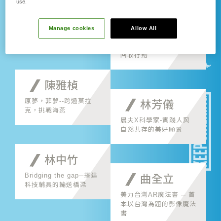
use.
黃偉翔
技職生態系計畫
郭芙
Manage cookies
Allow All
屠龍計畫，海岸保麗龍的
回收行動
陳雅楨
原夢，菲夢--跨過莫拉
林芳儀
克，挑戰海燕
農夫X科學家-實踐人與
自然共存的美好願景
林中竹
Bridging the gap─搭建
曲全立
科技輔具的輸送橋梁
美力台灣AR魔法書 ─ 首
本以台灣為題的影像魔法
書