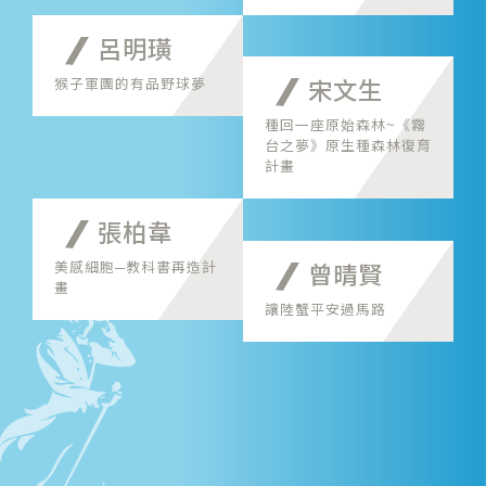
呂明璜
猴子軍團的有品野球夢
宋文生
種回一座原始森林~《霧
台之夢》原生種森林復育
計畫
張柏韋
美感細胞─教科書再造計
曾晴賢
畫
讓陸蟹平安過馬路