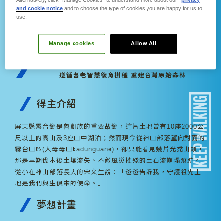
Alternatively, click “Manage Cookies” to understand more about our
privacy
and cookie notice
and to choose the type of cookies you are happy for us to
use.
宋文生
種回一座原始森林~《霧台之夢》
Manage cookies
Allow All
原生種森林復育計畫
遵循耆老智慧復育樹種 重建台灣原始森林
得主介紹
屏東縣霧台鄉是魯凱族的重要故鄉，這片土地曾有10座2000公
尺以上的高山及3座山中湖泊；然而現今從神山部落望向對面的
霧台山區(大母母山kadunguane)，卻只能看見幾片光禿山頭，
那是早期伐木後土壤流失、不敵風災摧殘的土石流崩塌痕跡。
從小在神山部落長大的宋文生說：「爸爸告訴我，守護祖先土
地是我們與生俱來的使命。」
夢想計畫