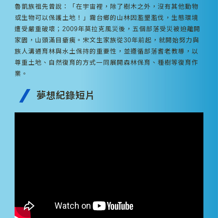
魯凱族祖先曾說：「在宇宙裡，除了樹木之外，沒有其他動物
或生物可以保護土地！」霧台鄉的山林因濫墾濫伐，生態環境
遭受嚴重破壞；2009年莫拉克風災後，五個部落受災被迫離開
家園，山頭滿目瘡痍。宋文生家族從30年前起，就開始努力與
族人溝通育林與水土保持的重要性，並遵循部落耆老教導，以
尊重土地、自然復育的方式一同展開森林保育、種樹等復育作
業。
夢想紀錄短片