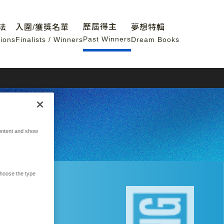
歷屆得主
法
入圍/獲獎名單
夢想特輯
Past Winners
ions
Finalists / Winners
Dream Books
ontent and show
hoose the type