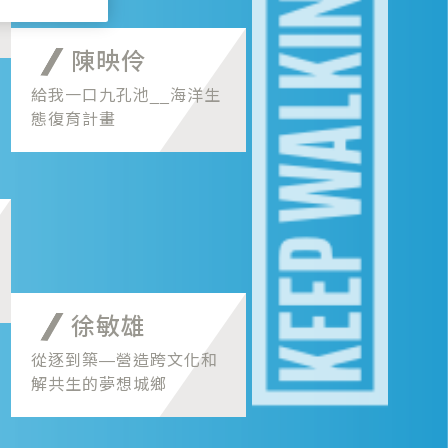
陳映伶
給我一口九孔池__海洋生
態復育計畫
徐敏雄
從逐到築―營造跨文化和
解共生的夢想城鄉