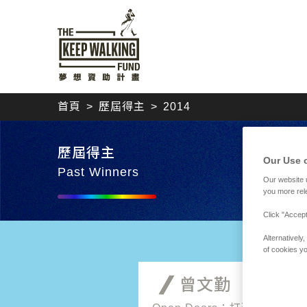
首頁
歷屆得主
2014
歷屆得主
Our Use 
Past Winners
Our website 
you more rel
Click "Accept
Alternativel
of cookies yo
曾文勤