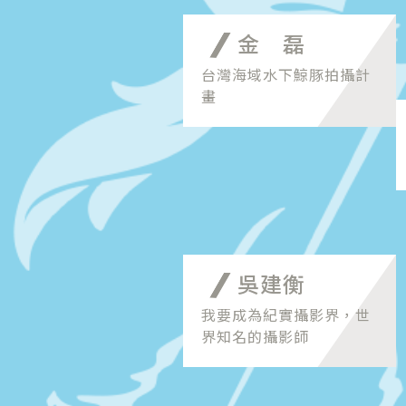
金 磊
台灣海域水下鯨豚拍攝計
畫
吳建衡
我要成為紀實攝影界，世
界知名的攝影師