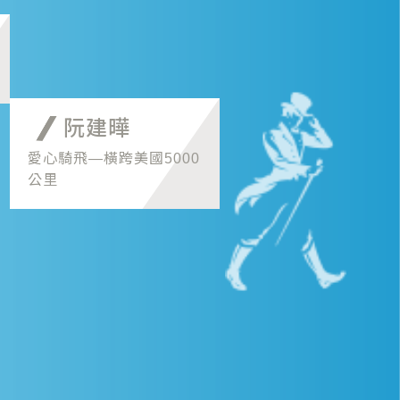
阮建曄
愛心騎飛—橫跨美國5000
公里