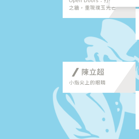
Open Doors：打破隔閡
之牆，重現璞玉光芒
陳立超
小指尖上的眼睛