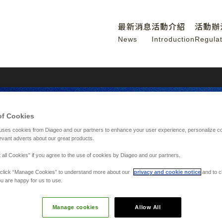
最新消息
活動介紹
活動辦
News
Introduction
Regulat
of Cookies
uses cookies from Diageo and our partners to enhance your user experience, personalize c
evant adverts about our great products.
 all Cookies" if you agree to the use of cookies by Diageo and our partners.
y, click “Manage Cookies” to understand more about our
privacy and cookie notice
and to c
u are happy for us to use.
黃博浩
Manage cookies
Allow All