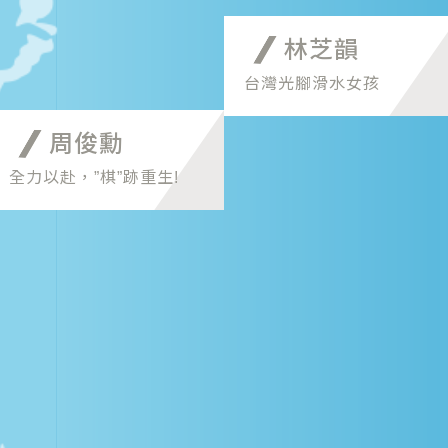
林芝韻
台灣光腳滑水女孩
周俊勳
全力以赴，”棋”跡重生!