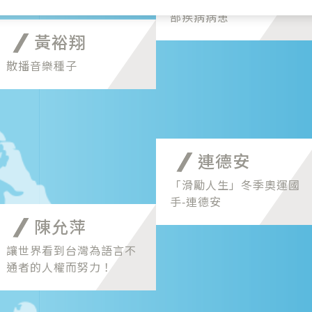
利用新興生醫科技拯救腦
部疾病病患
黃裕翔
散播音樂種子
連德安
「滑勵人生」冬季奧運國
手-連德安
陳允萍
讓世界看到台灣為語言不
通者的人權而努力！