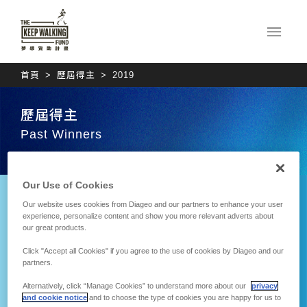
首頁
歷屆得主
2019
歷屆得主
Past Winners
Our Use of Cookies
Our website uses cookies from Diageo and our partners to enhance your user
吳君孝
experience, personalize content and show you more relevant adverts about
our great products.
打造外銷升級的鳳梨品質
吳俊德
Click "Accept all Cookies" if you agree to the use of cookies by Diageo and our
規格化資料演算技術
partners.
The EDGE 從接觸點到
轉捩點的行動深夜食堂
Alternatively, click “Manage Cookies” to understand more about our
privacy
and cookie notice
and to choose the type of cookies you are happy for us to