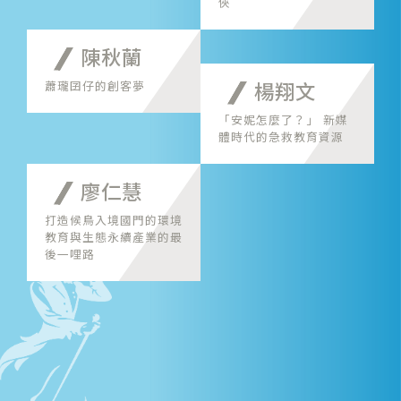
俠
陳秋蘭
蕭瓏囝仔的創客夢
楊翔文
「安妮怎麼了？」 新媒
體時代的急救教育資源
廖仁慧
打造候鳥入境國門的環境
教育與生態永續產業的最
後一哩路