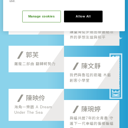
use.
杜麗芳
山海博崴服務平台 這一
徐銘謙
Manage cookies
Allow All
份愛比山高比海深或面山
或面海都看得見
打造長距離國家級綠道
讓臺灣從步道出發連結世
界的夢想友誼與和平
郭芙
屠龍二部曲 翻轉蚵勢力
陳文靜
我們與魯班的距離 木藝
創客小學堂
陳映伶
海角一樂園 A Dream
陳琬婷
Under The Sea
與蝠共居7年的女青農 守
護下一代幸蝠的偏鄉蝙蝠