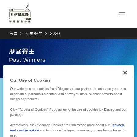
首頁
歷屆得主
2020
歷屆得主
Past Winners
Our Use of Cookies
Our website uses cookies from Diageo and our partners to enhance your user
experience, personalize content and show you more relevant adverts about
李榮春
our great products.
臺灣黑豬尋根 邁向國際
林佳箴
Click "Accept all Cookies" if you agree to the use of cookies by Diageo and our
新視野
partners.
視障姑娘的甜裡開始 視
障咖啡師
Alternatively, click “Manage Cookies” to understand more about our
privacy
and cookie notice
and to choose the type of cookies you are happy for us to
use.