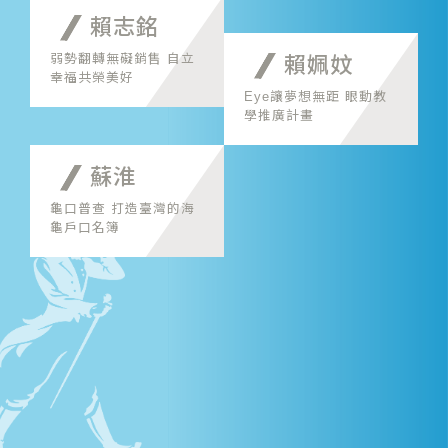
賴志銘
弱勢翻轉無礙銷售 自立
賴姵妏
幸福共榮美好
Eye讓夢想無距 眼動教
學推廣計畫
蘇淮
龜口普查 打造臺灣的海
龜戶口名簿