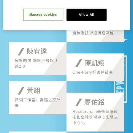
范欽慧
Manage cookies
Allow All
臺灣自然聲音地圖與聆聽
陳香吟
自然教育課程開發
串聯老農與小農智慧的知
識鍊及技術鏈與經濟鍊
陳宥達
展臂閱讀 讓親子醫起共
陳凱翔
讀2.0
One-Forty好書伴計畫
黃翊
黃翊工作室+ 舞蹈之家計
廖佑銘
畫
Researchain學術區塊鍊
推動全球學術中心出版去
中心化